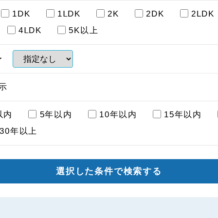
1DK
1ⅬDK
2K
2DK
2LDK
4ⅬDK
5K以上
〜
示
以内
5年以内
10年以内
15年以内
30年以上
選択した条件で検索する