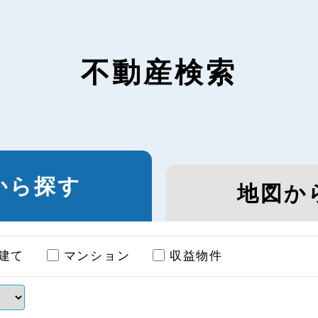
不動産検索
から探す
地図か
建て
マンション
収益物件