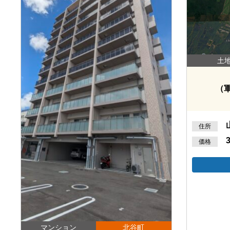
土
（
住所
価格
マンション
北谷町