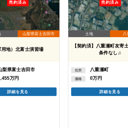
売約済み
売約済み
地
山梨県富士吉田市
土地
八
【契約済】八重瀬町友寄
軍用地）北富士演習場
条件なし♫
山梨県富士吉田市
八重瀬町
住所
3,455万円
0万円
価格
詳細を見る
詳細を見る