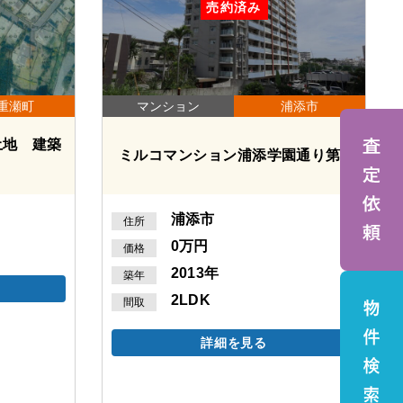
売約済み
重瀬町
マンション
浦添市
土地 建築
ミルコマンション浦添学園通り第2
浦添市
住所
0万円
価格
2013年
築年
2LDK
間取
詳細を見る