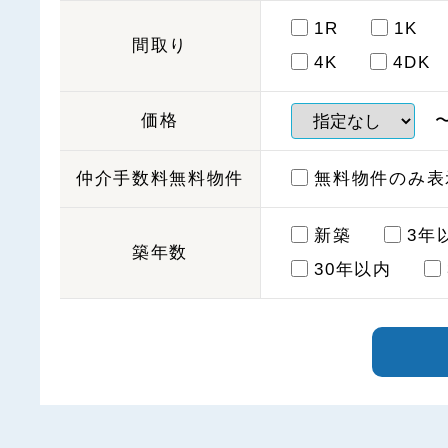
1R
1K
間取り
4K
4DK
価格
仲介手数料無料物件
無料物件のみ表
新築
3年
築年数
30年以内